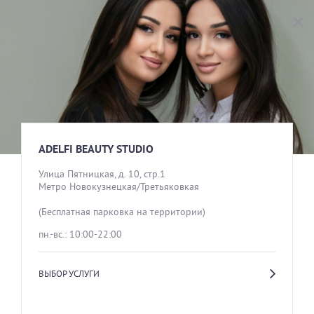
ADELFI BEAUTY STUDIO
ВЫБОР УСЛУГИ
жен
муж
КОМПЛЕКСНЫЕ ПРЕДЛОЖЕНИЯ
ADELFI BEAUTY STUDIO
Улица Пятницкая, д. 10, стр.1

Метро Новокузнецкая/Третьяковкая

(Бесплатная парковка на территории)
ОТДЕЛЬНЫЕ ЗОНЫ ДЛЯ ЖЕНЩИН
пн.-вс.: 10:00-22:00
ВЫБОР УСЛУГИ
ОТДЕЛЬНЫЕ ЗОНЫ ДЛЯ МУЖЧИН