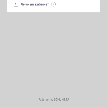
Личный кабинет
УХОДЫ
БРОВИ\ РЕСНИЦЫ\ МАКИЯЖ\ТАТУАЖ
КОСМЕТОЛОГИЯ
АППАРАТНАЯ КОСМЕТОЛОГИЯ
Работает на
SONLINE.SU