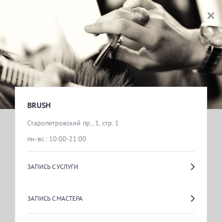
BRUSH
ВЫБОР УСЛУГИ
жен
муж
НОГТЕВОЙ СЕРВИС
BRUSH
Старопетровский пр., 1, стр. 1
пн.-вс.: 10:00-21:00
ПАРИКМАХЕРСКИЕ УСЛУГИ
ЗАПИСЬ С УСЛУГИ
ЗАПИСЬ С МАСТЕРА
ЭПИЛЯЦИЯ