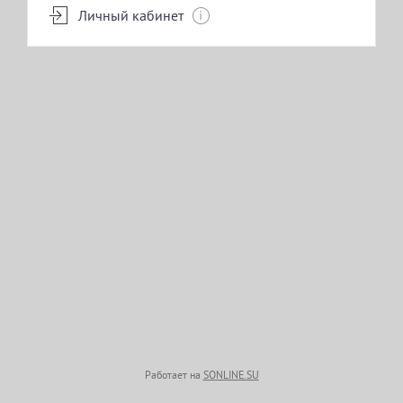
Личный кабинет
БРОВИ И РЕСНИЦЫ
КОСМЕТОЛОГИЯ
УХОД ЗА ТЕЛОМ
СОЛЯРИЙ
Работает на
SONLINE.SU