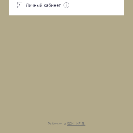
Личный кабинет
VELA SHAPE
АРЕНДА ПАРНЫХ
ГАЛО
АРЕНДА РЕЛАКСА
Работает на
SONLINE.SU