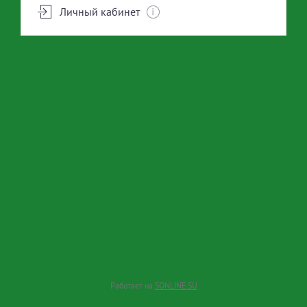
Личный кабинет
ЖЕСТКОШЕРСТНЫЕ СОБАКИ
КОШКИ
УЗ ЧИСТКА ЗУБОВ
ДОПОЛНИТЕЛЬНЫЕ УСЛУГИ
Работает на
SONLINE.SU