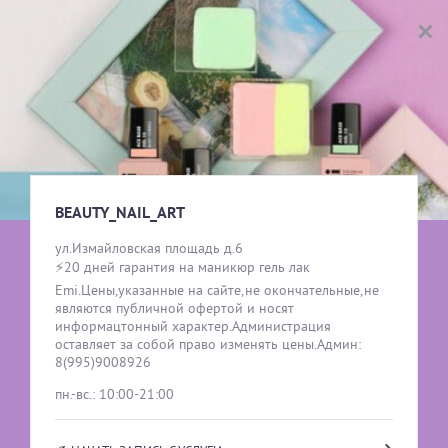
BEAUTY_NAIL_ART
ВЫБОР УСЛУГИ
жен
муж
➡️ГИПНОТЕРАПИЯ\НЕЙРОДЕТЕКЦИЯ\НЕЙРОПСИХОЛОГ
BEAUTY_NAIL_ART
ул.Измайловская площадь д.6

⚡20 дней гарантия на маникюр гель лак 
Emi.Цены,указанные на сайте,не окончательные,не 
являются публичной офертой и носят 
✔️МАСТЕР СТАНДАРТ \НОГТЕВОЙ СЕРВИС
информацтонный характер.Администрация 
оставляет за собой право изменять цены.Админ: 
8(995)9008926
пн.-вс.: 10:00-21:00
⭐ ТОП МАСТЕР\ИНСТРУКТОР