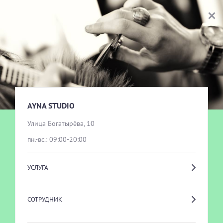
AYNA STUDIO
ВЫБОР УСЛУГИ
ПАРИКМАХЕРСКИЕ УСЛУГИ
AYNA STUDIO
​Улица Богатырёва, 10
пн.-вс.: 09:00-20:00
НОГТЕВОЙ СЕРВИС
УСЛУГА
РЕСНИЦЫ И БРОВИ
СОТРУДНИК