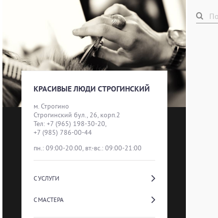
КРАСИВЫЕ ЛЮДИ СТРОГИНСКИЙ
м. Строгино
Строгинский бул., 26, корп.2

Тел: +7 (965) 198-30-20,                          
+7 (985) 786-00-44
пн.: 09:00-20:00, вт.-вс.: 09:00-21:00
С УСЛУГИ
С МАСТЕРА