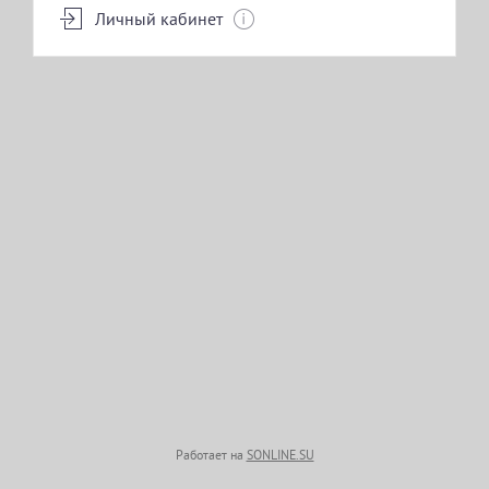
Личный кабинет
КЛАССИЧЕСКАЯ КОСМЕТОЛОГИЯ
ИНЪЕКЦИОННАЯ КОСМЕТОЛОГИЯ
АППАРАТНАЯ КОСМЕТОЛОГИЯ
ЛАЗЕРНАЯ КОСМЕТОЛОГИЯ
Работает на
SONLINE.SU