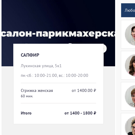
Люб
САПФИР
Лукинская улица, 5к1
пн.-сб.: 10:00-21:00, вс.: 10:00-20:00
Стрижка женская
от
1400.00
₽
60
мин.
Итого
от
1400 - 1800
₽