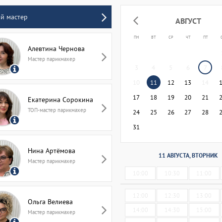
ой
мастер
АВГУСТ
ПН
ВТ
СР
ЧТ
ПТ
Алевтина Чернова
Мастер парикмахер
3
4
5
6
7
10
11
12
13
14
17
18
19
20
21
Екатерина Сорокина
ТОП-мастер парикмахер
24
25
26
27
28
31
Нина Артёмова
11 АВГУСТА, ВТОРНИК
Мастер парикмахер
10:00
10:30
11:00
12:00
12:30
13:00
Ольга Велиева
14:00
14:30
15:00
Мастер парикмахер