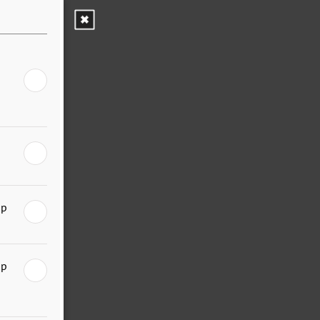
юр
юр