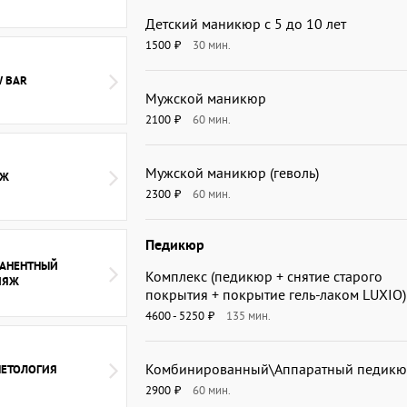
Детский маникюр с 5 до 10 лет
1500
30
мин.
₽
 BAR
Мужской маникюр
2100
60
мин.
₽
Мужской маникюр (геволь)
АЖ
2300
60
мин.
₽
Педикюр
АНЕНТНЫЙ
Комплекс (педикюр + снятие старого
ИЯЖ
покрытия + покрытие гель-лаком LUXIO)
4600 - 5250
135
мин.
₽
Комбинированный\Аппаратный педик
ЕТОЛОГИЯ
2900
60
мин.
₽