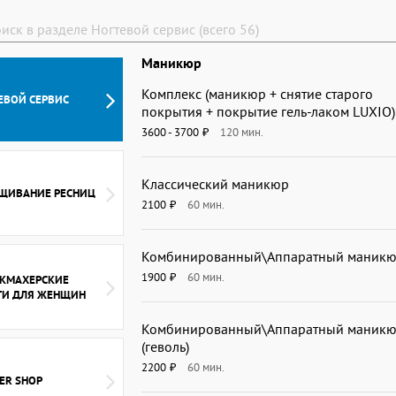
Маникюр
Комплекс (маникюр + снятие старого
ЕВОЙ СЕРВИС
покрытия + покрытие гель-лаком LUXIO)
3600 - 3700
120
мин.
₽
Классический маникюр
ЩИВАНИЕ РЕСНИЦ
2100
60
мин.
₽
Комбинированный\Аппаратный маник
1900
60
мин.
₽
КМАХЕРСКИЕ
ГИ ДЛЯ ЖЕНЩИН
Комбинированный\Аппаратный маник
(геволь)
2200
60
мин.
₽
ER SHOP