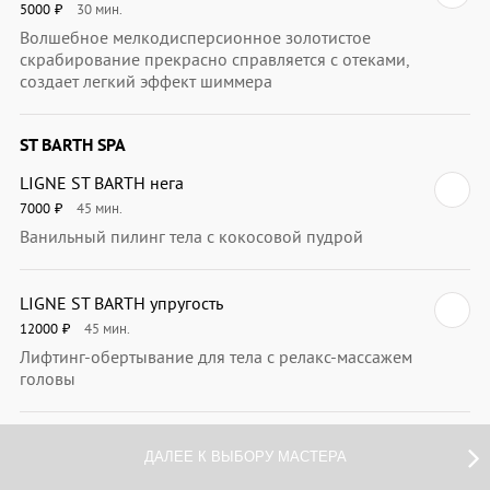
5000
30
мин.
₽
Волшебное мелкодисперсионное золотистое
скрабирование прекрасно справляется с отеками,
создает легкий эффект шиммера
ST BARTH SPA
LIGNE ST BARTH нега
7000
45
мин.
₽
Ванильный пилинг тела с кокосовой пудрой
LIGNE ST BARTH упругость
12000
45
мин.
₽
Лифтинг-обертывание для тела с релакс-массажем
головы
LIGNE ST BARTH закат на карибах
ДАЛЕЕ К ВЫБОРУ МАСТЕРА
8000
45
мин.
₽