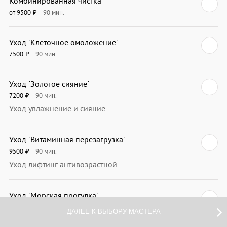
Комбинированная чистка
от 9500
90
мин.
₽
Уход ´Клеточное омоложение´
7500
90
мин.
₽
Уход ´Золотое сияние´
7200
90
мин.
₽
Уход увлажнение и сияние
Уход ´Витаминная перезагрузка´
9500
90
мин.
₽
Уход лифтинг антивозрастной
Уход ´Морская прогулка´
9500
60
мин.
₽
ДАЛЕЕ К ВЫБОРУ МАСТЕРА
Уход за лицом от купероза