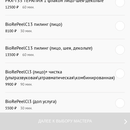
PRX-T33 ТЕРАПИЯ 1 флакон лицо-шея-декольте
12500
60
мин.
₽
BioRePeelC13 пилинг (лицо)
8100
30
мин.
₽
BioRePeelC13 пилинг (лицо, шея, декольте)
13500
60
мин.
₽
BioRePeelCl3 (лицо)+ чистка
(ультразвуковая\атравматическая\комбинированная)
9900
90
мин.
₽
BioRePeelCl3 (доп.услуга)
5500
30
мин.
₽
ДАЛЕЕ К ВЫБОРУ МАСТЕРА
Чистка лица ультразвуковая\атравматическая