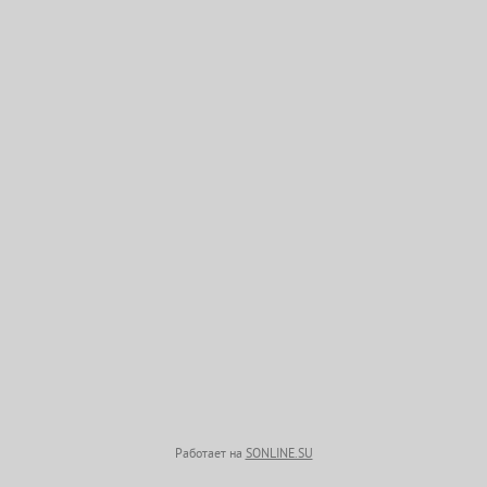
Москва, Митинская ул., 52
пн.-вс.: 09:00-21:00
Работает на
SONLINE.SU