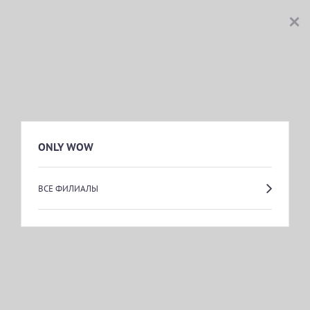
ONLY WOW
ONLY WOW
м.
Пятницкое шоссе
ONLY WOW
Пос. Отрадное, ул. Лесная, дом 16
пн.-вс.: 09:00-21:00
ВСЕ ФИЛИАЛЫ
ONLY WOW КЛИНИКА
пос.Отрадное,Лесная улица,16
пн.-вс.: 09:00-21:00
ONLY WOW!
м.
Митино