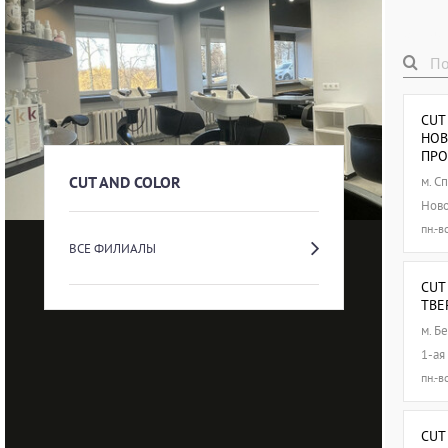
Все ф
CUT
НОВ
ПРО
CUT AND COLOR
м.
Сп
Ново
пн.-в
ВСЕ ФИЛИАЛЫ
CUT
ТВЕ
м.
Бе
1-ая
пн.-в
CUT